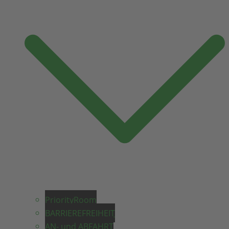
PriorityRoom
BARRIEREFREIHEIT
AN- und ABFAHRT