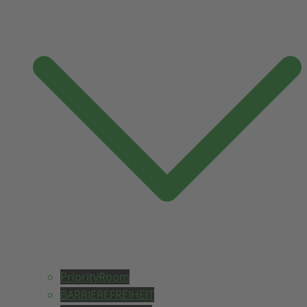
PriorityRoom
BARRIEREFREIHEIT