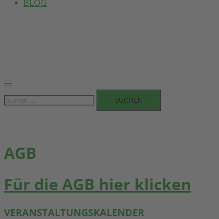
BLOG
Menü
umschalten
Suchen
nach:
AGB
Für die AGB hier klicken
VERANSTALTUNGSKALENDER