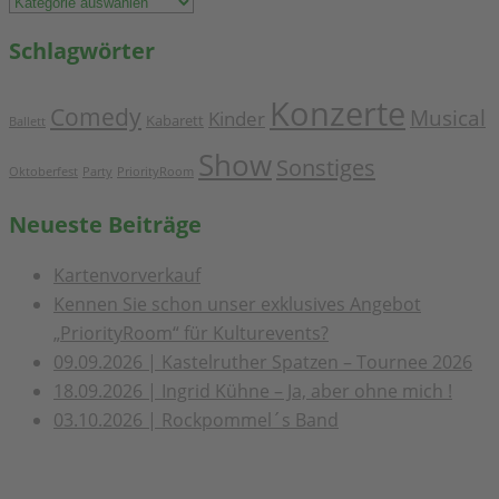
Sie
Schlagwörter
hier
einen
Konzerte
Comedy
Musical
Monat
Kinder
Kabarett
Ballett
aus:
Show
Sonstiges
Oktoberfest
Party
PriorityRoom
Neueste Beiträge
Kartenvorverkauf
Kennen Sie schon unser exklusives Angebot
„PriorityRoom“ für Kulturevents?
09.09.2026 | Kastelruther Spatzen – Tournee 2026
18.09.2026 | Ingrid Kühne – Ja, aber ohne mich !
03.10.2026 | Rockpommel´s Band