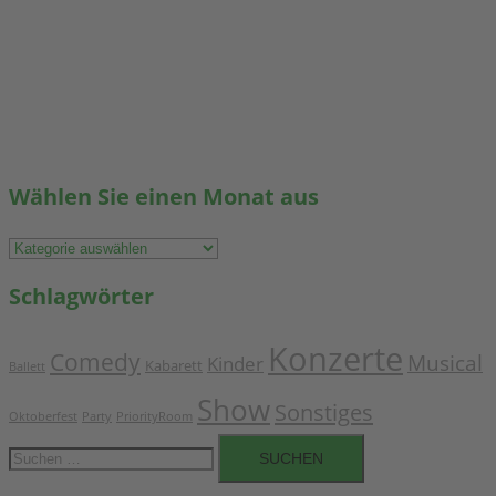
Wählen Sie einen Monat aus
Wählen
Sie
Schlagwörter
einen
Monat
Konzerte
Comedy
Musical
aus
Kinder
Kabarett
Ballett
Show
Sonstiges
Oktoberfest
Party
PriorityRoom
Suchen
nach: