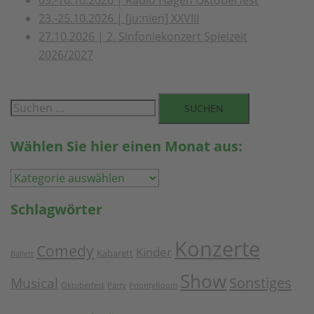
23.-25.10.2026 | [ju:nien] XXVIII
27.10.2026 | 2. Sinfoniekonzert Spielzeit
2026/2027
Suchen
nach:
Wählen Sie hier einen Monat aus:
Wählen
Sie
Schlagwörter
hier
einen
Konzerte
Comedy
Monat
Kinder
Kabarett
Ballett
aus:
Show
Musical
Sonstiges
Oktoberfest
Party
PriorityRoom