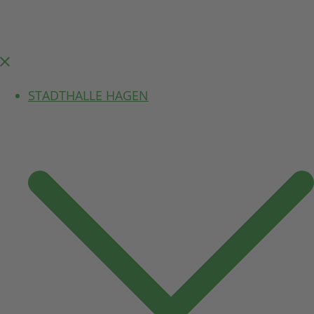
Menü
schließen
STADTHALLE HAGEN