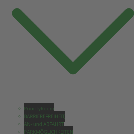
PriorityRoom
BARRIEREFREIHEIT
AN- und ABFAHRT
PARKMÖGLICHKEITEN