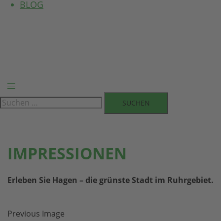
BLOG
Menü
umschalten
Suchen
nach:
IMPRESSIONEN
Erleben Sie Hagen – die grünste Stadt im Ruhrgebiet.
Previous Image