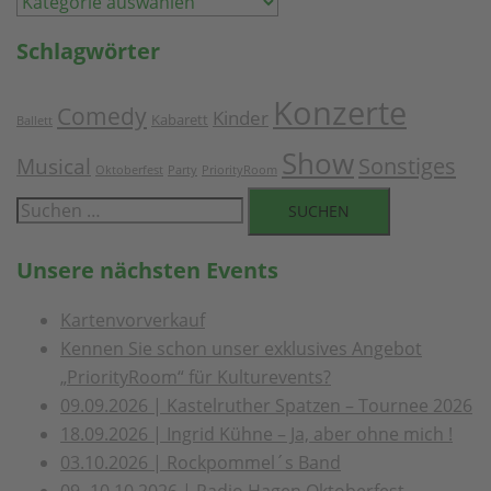
Wählen
Sie
Schlagwörter
einen
Monat
Konzerte
Comedy
aus
Kinder
Kabarett
Ballett
Show
Musical
Sonstiges
Oktoberfest
Party
PriorityRoom
Suchen
nach:
Unsere nächsten Events
Kartenvorverkauf
Kennen Sie schon unser exklusives Angebot
„PriorityRoom“ für Kulturevents?
09.09.2026 | Kastelruther Spatzen – Tournee 2026
18.09.2026 | Ingrid Kühne – Ja, aber ohne mich !
03.10.2026 | Rockpommel´s Band
09.-10.10.2026 | Radio Hagen Oktoberfest