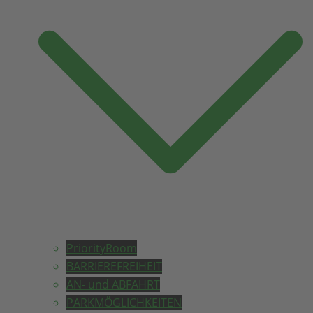
PriorityRoom
BARRIEREFREIHEIT
AN- und ABFAHRT
PARKMÖGLICHKEITEN