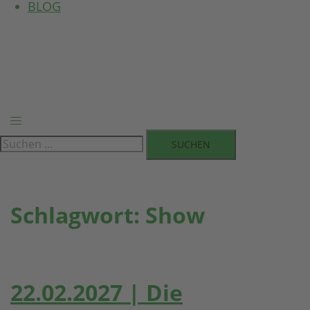
BLOG
Menü
umschalten
Suchen
nach:
Schlagwort:
Show
22.02.2027 | Die