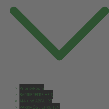
PriorityRoom
BARRIEREFREIHEIT
AN- und ABFAHRT
PARKMÖGLICHKEITEN