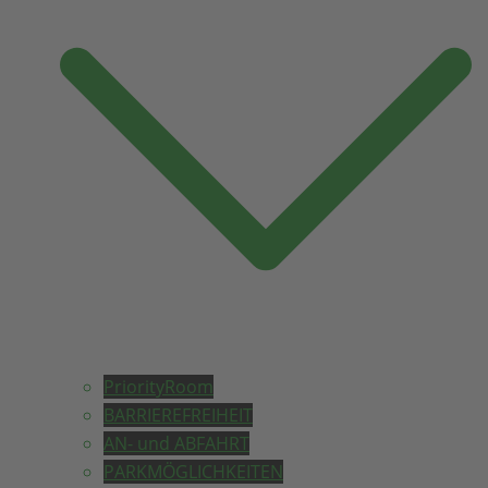
PriorityRoom
BARRIEREFREIHEIT
AN- und ABFAHRT
PARKMÖGLICHKEITEN