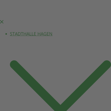
Menü
schließen
STADTHALLE HAGEN