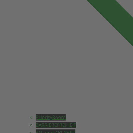
PriorityRoom
BARRIEREFREIHEIT
AN- und ABFAHRT